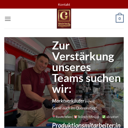
Zum
Kontakt
Inhalt
springen
0
Zur
Verstärkung
unseres
Teams suchen
wir:
Marktverkäufer
(m/w/d)
Gerne auch im Quereinstieg!
Raum Wien |
Teilzeit/Minijob |
ab sofort
Produktionsmitarbeiter:in