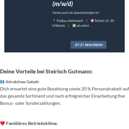
(m/w/d)
Gerne auch als Quereinsteiger:in!
Paldau, Steiermark |
Teilzeit 15–30
h/Woche |
ab sofort
JETZT BEWERBEN
Deine Vorteile bei Steirisch Gutmann:
Attraktives Gehalt:
Dich erwartet eine gute Bezahlung sowie 20 % Personalrabatt auf
das gesamte Sortiment und nach erfolgreicher Einarbeitung fixe
Bonus- oder Sonderzahlungen.
Familiäres Betriebsklima: