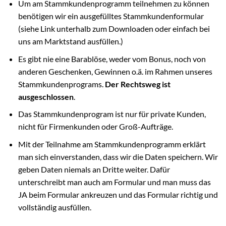
Um am Stammkundenprogramm teilnehmen zu können
benötigen wir ein ausgefülltes Stammkundenformular
(siehe Link unterhalb zum Downloaden oder einfach bei
uns am Marktstand ausfüllen.)
Es gibt nie eine Barablöse, weder vom Bonus, noch von
anderen Geschenken, Gewinnen o.ä. im Rahmen unseres
Stammkundenprograms.
Der Rechtsweg ist
ausgeschlossen
.
Das Stammkundenprogram ist nur für private Kunden,
nicht für Firmenkunden oder Groß-Aufträge.
Mit der Teilnahme am Stammkundenprogramm erklärt
man sich einverstanden, dass wir die Daten speichern. Wir
geben Daten niemals an Dritte weiter. Dafür
unterschreibt man auch am Formular und man muss das
JA beim Formular ankreuzen und das Formular richtig und
vollständig ausfüllen.