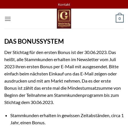
Zum
Kontakt
Inhalt
springen
0
DAS BONUSSYSTEM
Der Stichtag für den ersten Bonus ist der 30.06.2023. Das
heißt, alle Stammkunden erhalten im Newsletter vom Juli
2023 ihren ersten Bonus per E-Mail mit ausgesendet. Bitte
einfach beim nächsten Einkauf uns das E-Mail zeigen oder
ausdrucken und mit am Markt nehmen. Da es der erste
Bonus ist zählt das erste mal die Mindestumsatzsumme von
Beginn der Teilnahme am Stammkundenprogramm bis zum
Stichtag dem 30.06.2023.
Stammkunden erhalten in gewissen Zeitabständen, circa 1
Jahr, einen Bonus.