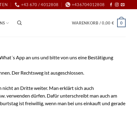
ITEN
+43 670 / 4012808
+436704012808
0
UNS
WARENKORB /
0,00
€
per What´s App an uns und bitte von uns eine Bestätigung
nnen. Der Rechtsweg ist ausgeschlossen.
icht an Dritte weiter. Man erklärt sich auch
usw. verwenden dürfen. Dafür unterschreibt man auch am
urtstag ist freiwillig, wenn man bei uns einkauft und gerade