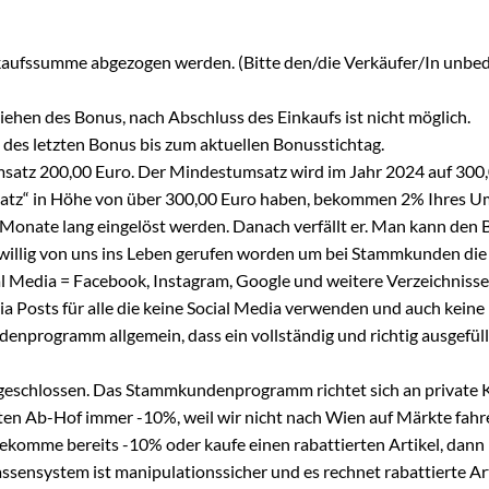
kaufssumme abgezogen werden. (Bitte den/die Verkäufer/In unbed
ehen des Bonus, nach Abschluss des Einkaufs ist nicht möglich.
es letzten Bonus bis zum aktuellen Bonusstichtag.
satz 200,00 Euro. Der Mindestumsatz wird im Jahr 2024 auf 300,
atz“ in Höhe von über 300,00 Euro haben, bekommen 2% Ihres Ums
 Monate lang eingelöst werden. Danach verfällt er. Man kann den 
llig von uns ins Leben gerufen worden um bei Stammkunden die r
al Media = Facebook, Instagram, Google und weitere Verzeichnisse
a Posts für alle die keine Social Media verwenden und auch keine
denprogramm allgemein, dass ein vollständig und richtig ausgefül
chlossen. Das Stammkundenprogramm richtet sich an private Ku
alten Ab-Hof immer -10%, weil wir nicht nach Wien auf Märkte fa
nd bekomme bereits -10% oder kaufe einen rabattierten Artikel, da
sensystem ist manipulationssicher und es rechnet rabattierte Art