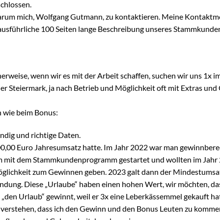
chlossen.
arum mich, Wolfgang Gutmann, zu kontaktieren. Meine Kontaktmögli
 so ausführliche 100 Seiten lange Beschreibung unseres Stammkun
icherweise, wenn wir es mit der Arbeit schaffen, suchen wir uns 1
r Steiermark, ja nach Betrieb und Möglichkeit oft mit Extras und G
h wie beim Bonus:
ndig und richtige Daten.
,00 Euro Jahresumsatz hatte. Im Jahr 2022 war man gewinnberec
zem mit dem Stammkundenprogramm gestartet und wollten im Jahr
 Möglichkeit zum Gewinnen geben. 2023 galt dann der Mindestumsat
ründung. Diese „Urlaube“ haben einen hohen Wert, wir möchten, da
d „den Urlaub“ gewinnt, weil er 3x eine Leberkässemmel gekauft ha
d verstehen, dass ich den Gewinn und den Bonus Leuten zu kommen