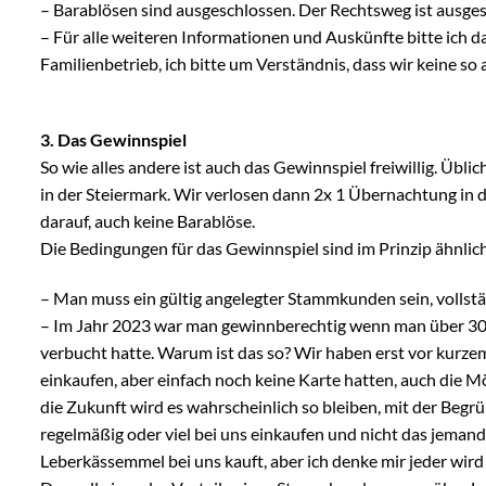
–
Barablösen sind ausgeschlossen. Der Rechtsweg ist ausges
–
Für alle weiteren Informationen und Auskünfte bitte ich d
Familienbetrieb, ich bitte um Verständnis, dass wir keine
3. Das Gewinnspiel
So wie alles andere ist auch das Gewinnspiel freiwillig. Übl
in der Steiermark. Wir verlosen dann 2x 1 Übernachtung in de
darauf, auch keine Barablöse.
Die Bedingungen für das Gewinnspiel sind im Prinzip ähnlic
–
Man muss ein gültig angelegter Stammkunden sein, vollstä
–
Im Jahr 2023 war man gewinnberechtig wenn man über 300
verbucht hatte. Warum ist das so? Wir haben erst vor kur
einkaufen, aber einfach noch keine Karte hatten, auch die
die Zukunft wird es wahrscheinlich so bleiben, mit der Beg
regelmäßig oder viel bei uns einkaufen und nicht das jeman
Leberkässemmel bei uns kauft, aber ich denke mir jeder wir