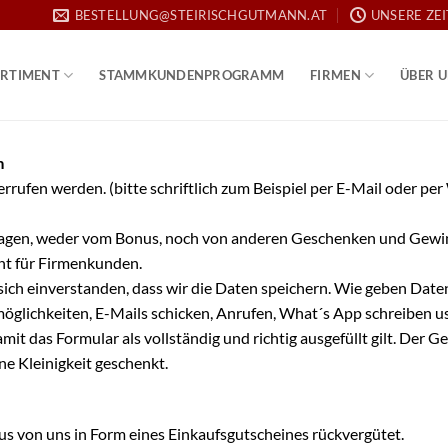
BESTELLUNG@STEIRISCHGUTMANN.AT
UNSERE ZE
RTIMENT
STAMMKUNDENPROGRAMM
FIRMEN
ÜBER 
m
iderrufen werden. (bitte schriftlich zum Beispiel per E-Mail oder 
rtragen, weder vom Bonus, noch von anderen Geschenken und Gewi
ht für Firmenkunden.
 einverstanden, dass wir die Daten speichern. Wie geben Daten n
tmöglichkeiten, E-Mails schicken, Anrufen, What´s App schreiben 
 das Formular als vollständig und richtig ausgefüllt gilt. Der Geb
e Kleinigkeit geschenkt.
us von uns in Form eines Einkaufsgutscheines rückvergütet.