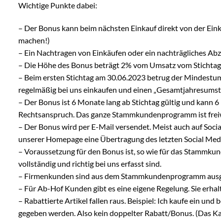
Wichtige Punkte dabei:
–
Der Bonus kann beim nächsten Einkauf direkt von der Ein
machen!)
–
Ein Nachtragen von Einkäufen oder ein nachträgliches Abzi
–
Die Höhe des Bonus beträgt 2% vom Umsatz vom Stichtag d
–
Beim ersten Stichtag am 30.06.2023 betrug der Mindestum
regelmäßig bei uns einkaufen und einen „Gesamtjahresumst
–
Der Bonus ist 6 Monate lang ab Stichtag gültig und kann 6
Rechtsanspruch. Das ganze Stammkundenprogramm ist freiwi
–
Der Bonus wird per E-Mail versendet. Meist auch auf Soci
unserer Homepage eine Übertragung des letzten Social Medi
–
Voraussetzung für den Bonus ist, so wie für das Stammkun
vollständig und richtig bei uns erfasst sind.
–
Firmenkunden sind aus dem Stammkundenprogramm ausges
–
Für Ab-Hof Kunden gibt es eine eigene Regelung. Sie erh
–
Rabattierte Artikel fallen raus. Beispiel: Ich kaufe ein u
gegeben werden. Also kein doppelter Rabatt/Bonus. (Das Kas