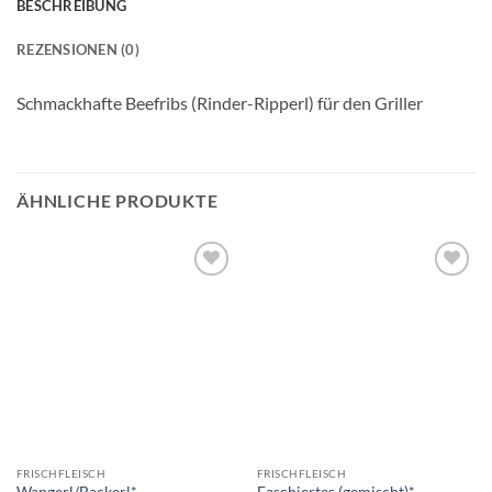
BESCHREIBUNG
REZENSIONEN (0)
Schmackhafte Beefribs (Rinder-Ripperl) für den Griller
ÄHNLICHE PRODUKTE
Add to
Add to
wishlist
wishlist
FRISCHFLEISCH
FRISCHFLEISCH
Wangerl/Backerl*
Faschiertes (gemischt)*