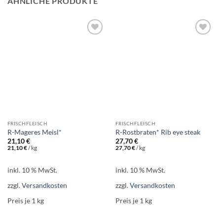
ÄHNLICHE PRODUKTE
Add to
Add to
wishlist
wishlist
FRISCHFLEISCH
FRISCHFLEISCH
R-Mageres Meisl*
R-Rostbraten* Rib eye steak
21,10
€
27,70
€
21,10
€
/
kg
27,70
€
/
kg
inkl. 10 % MwSt.
inkl. 10 % MwSt.
zzgl.
Versandkosten
zzgl.
Versandkosten
Preis je 1
kg
Preis je 1
kg