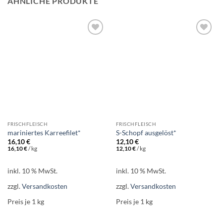
ÄHNLICHE PRODUKTE
Add to
Add to
wishlist
wishlist
FRISCHFLEISCH
FRISCHFLEISCH
mariniertes Karreefilet*
S-Schopf ausgelöst*
16,10
€
12,10
€
16,10
€
/
kg
12,10
€
/
kg
inkl. 10 % MwSt.
inkl. 10 % MwSt.
zzgl.
Versandkosten
zzgl.
Versandkosten
Preis je 1
kg
Preis je 1
kg