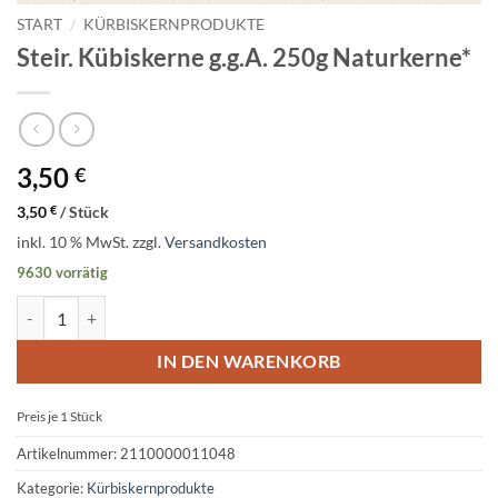
START
/
KÜRBISKERNPRODUKTE
Steir. Kübiskerne g.g.A. 250g Naturkerne*
3,50
€
3,50
€
/
Stück
inkl. 10 % MwSt.
zzgl.
Versandkosten
9630 vorrätig
Steir. Kübiskerne g.g.A. 250g Naturkerne* Menge
IN DEN WARENKORB
Preis je 1
Stück
Artikelnummer:
2110000011048
Kategorie:
Kürbiskernprodukte