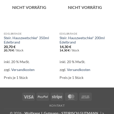
NICHT VORRÄTIG
NICHT VORRÄTIG
EDELBRÄNDE
EDELBRÄNDE
Steir. Hauszwetschke* 350ml
Steir. Hauszwetschke* 200ml
Edelbrand
Edelbrand
20,70
€
14,30
€
20,70
€
/
Stück
14,30
€
/
Stück
inkl. 20 % MwSt.
inkl. 20 % MwSt.
zzgl.
Versandkosten
zzgl.
Versandkosten
Preis je 1
Stück
Preis je 1
Stück
Visa
PayPal
Stripe
MasterCard
Cash
On
KONTAKT
Delivery
© 2026 -
Wolfgang J. Gutmann - STEIRISCH GUTMANN
|
>