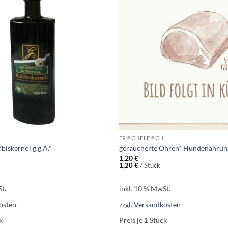
Add to
wishlist
FRISCHFLEISCH
rbiskernöl g.g.A.*
geräucherte Ohren* Hundenahrung
1,20
€
1,20
€
/
Stück
t.
inkl. 10 % MwSt.
osten
zzgl.
Versandkosten
k
Preis je 1
Stück