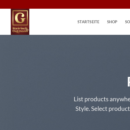
Zum
Inhalt
springen
STARTSEITE
SHOP
SO
List products anywhe
Style. Select product