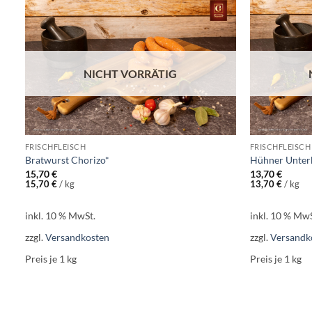
Add to
wishlist
NICHT VORRÄTIG
FRISCHFLEISCH
FRISCHFLEISCH
Bratwurst Chorizo*
Hühner Unterk
15,70
€
13,70
€
15,70
€
/
kg
13,70
€
/
kg
inkl. 10 % MwSt.
inkl. 10 % MwS
zzgl.
Versandkosten
zzgl.
Versandk
Preis je 1
kg
Preis je 1
kg