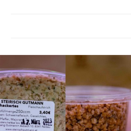
Add to
Add to
wishlist
wishlist
Wiener Verhackerts*
Grammeln* mittel
klein per 125ccm
pro 250ccm Becher
Becher
3,70
€
3,50
€
3,70
€
Stück