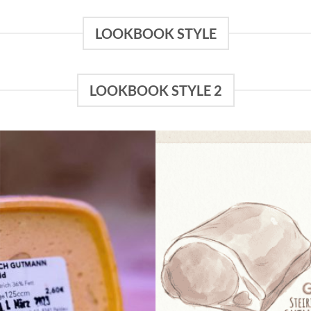
LOOKBOOK STYLE
LOOKBOOK STYLE 2
Add to
Add to
wishlist
wishlist
Kürbiskern-
Liptauer* scharf klein
Aufstrich* per
per 125ccm Becher
250ccm Becher
3,30
€
3,90
€
3,30
€
Stück