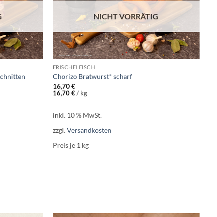
G
NICHT VORRÄTIG
FRISCHFLEISCH
chnitten
Chorizo Bratwurst* scharf
16,70
€
16,70
€
/
kg
inkl. 10 % MwSt.
zzgl.
Versandkosten
Preis je 1
kg