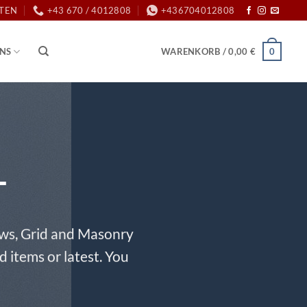
ITEN
+43 670 / 4012808
+436704012808
0
UNS
WARENKORB /
0,00
€
T
ows, Grid and Masonry
d items or latest. You