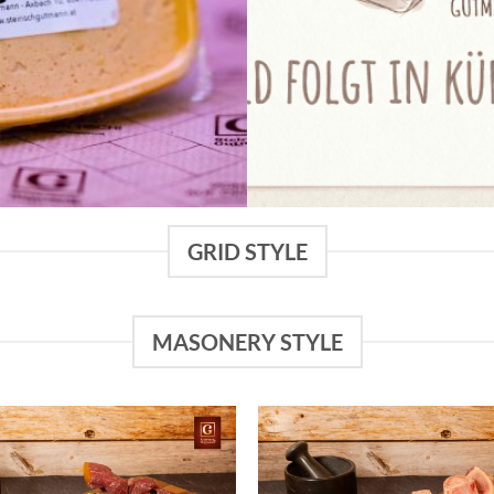
3,90
€
Stück
GRID STYLE
MASONERY STYLE
Add to
wishlist