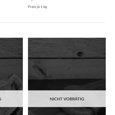
Preis je 1
kg
Add to
Add to
wishlist
wishlist
G
NICHT VORRÄTIG