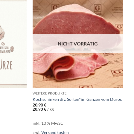
Add to
Add to
wishlist
wishlist
NICHT VORRÄTIG
WEITERE PRODUKTE
Kochschinken div. Sorten*im Ganzen vom Duroc
20,90
€
20,90
€
/
kg
inkl. 10 % MwSt.
zzgl.
Versandkosten