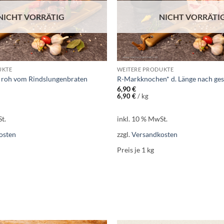
NICHT VORRÄTIG
NICHT VORRÄTI
UKTE
WEITERE PRODUKTE
* roh vom Rindslungenbraten
R-Markknochen* d. Länge nach ges
6,90
€
6,90
€
/
kg
t.
inkl. 10 % MwSt.
osten
zzgl.
Versandkosten
Preis je 1
kg