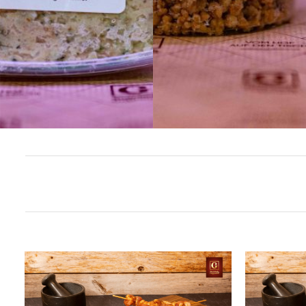
3,50
€
Stück
Add to
wishlist