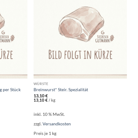
Add to
Add to
wishlist
wishlist
WÜRSTE
 per Stück
Breinwurst* Steir. Spezialität
13,10
€
13,10
€
/
kg
inkl. 10 % MwSt.
zzgl.
Versandkosten
Preis je 1
kg