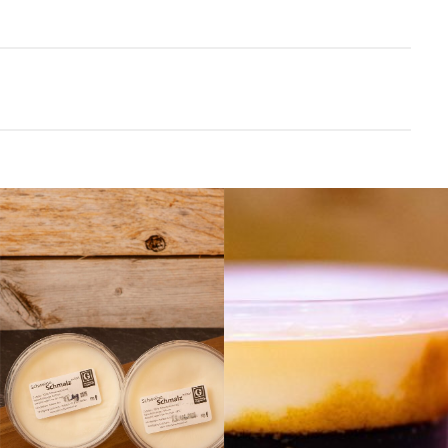
Add to
Add to
wishlist
wishlist
Schmalz* mittel pro
Bratenfett* pro
250ccm Becher
250ccm Becher
2,50
€
3,10
€
2,50
€
Stück
3,10
€
Stück