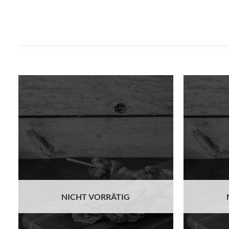
Add to
t
wishlist
NICHT VORRÄTIG