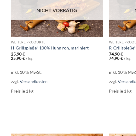
NICHT VORRÄTIG
WEITERE PRODUKTE
WEITERE PROD
H-Grillspieße* 100% Huhn roh, mariniert
R-Grillspieße
25,90
€
74,90
€
25,90
€
/
kg
74,90
€
/
kg
inkl. 10 % MwSt.
inkl. 10 % MwS
zzgl.
Versandkosten
zzgl.
Versandk
Preis je 1
kg
Preis je 1
kg