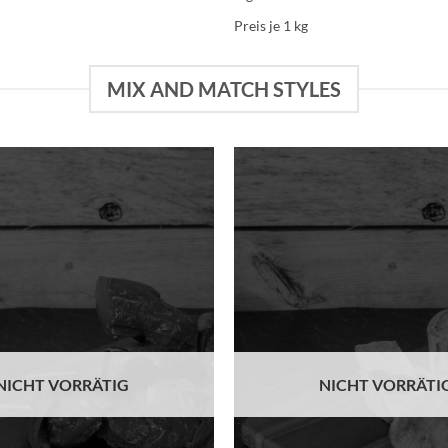
Preis je 1
kg
MIX AND MATCH STYLES
Add to
wishlist
NICHT VORRÄTIG
NICHT VORRÄTI