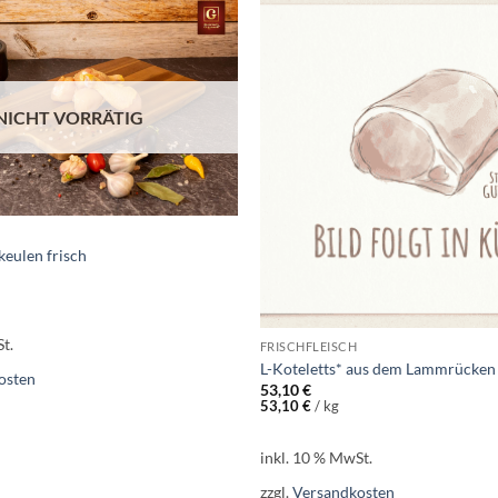
Add to
wishlist
NICHT VORRÄTIG
eulen frisch
t.
FRISCHFLEISCH
L-Koteletts* aus dem Lammrücken
osten
53,10
€
53,10
€
/
kg
inkl. 10 % MwSt.
zzgl.
Versandkosten