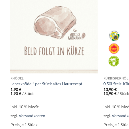
Add to
t
wishlist
KNÖDEL
KÜRBISKERNÖL
Leberknödel* per Stück altes Hausrezept
0,50l Steir. Kü
1,90
€
13,90
€
1,90
€
/
Stück
13,90
€
/
Stück
inkl. 10 % MwSt.
inkl. 10 % MwS
zzgl.
Versandkosten
zzgl.
Versandk
Preis je 1
Stück
Preis je 1
Stüc