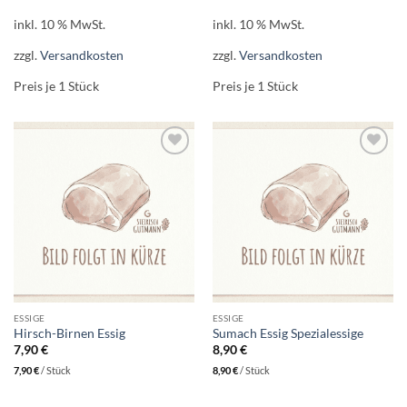
inkl. 10 % MwSt.
inkl. 10 % MwSt.
zzgl.
Versandkosten
zzgl.
Versandkosten
Preis je 1
Stück
Preis je 1
Stück
Add to
Add to
wishlist
wishlist
ESSIGE
ESSIGE
Hirsch-Birnen Essig
Sumach Essig Spezialessige
7,90
€
8,90
€
7,90
€
/
Stück
8,90
€
/
Stück