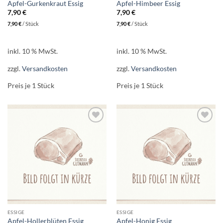
Apfel-Gurkenkraut Essig
Apfel-Himbeer Essig
7,90
€
7,90
€
7,90
€
/
Stück
7,90
€
/
Stück
inkl. 10 % MwSt.
inkl. 10 % MwSt.
zzgl.
Versandkosten
zzgl.
Versandkosten
Preis je 1
Stück
Preis je 1
Stück
Add to
Add to
wishlist
wishlist
ESSIGE
ESSIGE
Apfel-Hollerblüten Essig
Apfel-Honig Essig