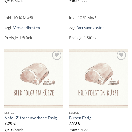
7,90
€
/
Stück
7,90
€
/
Stück
inkl. 10 % MwSt.
inkl. 10 % MwSt.
zzgl.
Versandkosten
zzgl.
Versandkosten
Preis je 1
Stück
Preis je 1
Stück
Add to
Add to
wishlist
wishlist
ESSIGE
ESSIGE
Apfel-Zitronenverbene Essig
Birnen Essig
7,90
€
7,90
€
7,90
€
/
Stück
7,90
€
/
Stück