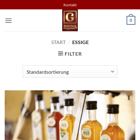
Zum
Kontakt
Inhalt
springen
0
START
/
ESSIGE
FILTER