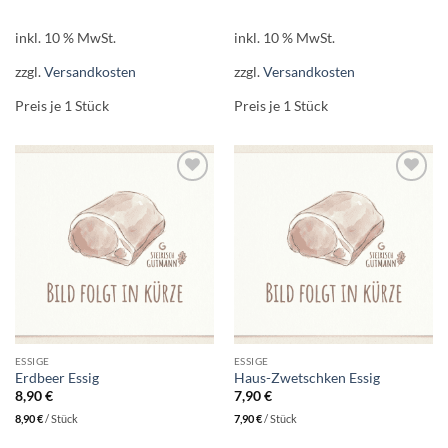
inkl. 10 % MwSt.
inkl. 10 % MwSt.
zzgl.
Versandkosten
zzgl.
Versandkosten
Preis je 1
Stück
Preis je 1
Stück
Add to
Add to
wishlist
wishlist
ESSIGE
ESSIGE
Erdbeer Essig
Haus-Zwetschken Essig
8,90
€
7,90
€
8,90
€
/
Stück
7,90
€
/
Stück