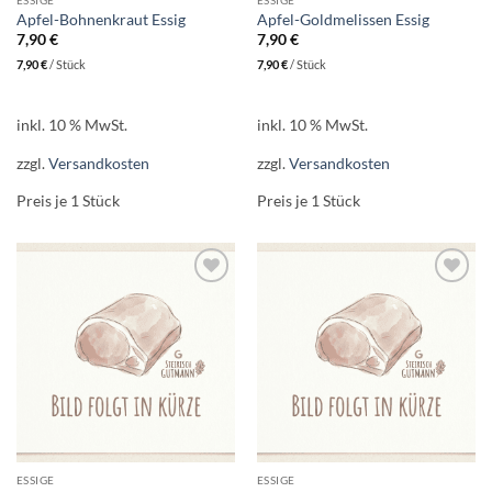
ESSIGE
ESSIGE
Apfel-Bohnenkraut Essig
Apfel-Goldmelissen Essig
7,90
€
7,90
€
7,90
€
/
Stück
7,90
€
/
Stück
inkl. 10 % MwSt.
inkl. 10 % MwSt.
zzgl.
Versandkosten
zzgl.
Versandkosten
Preis je 1
Stück
Preis je 1
Stück
Add to
Add to
wishlist
wishlist
ESSIGE
ESSIGE