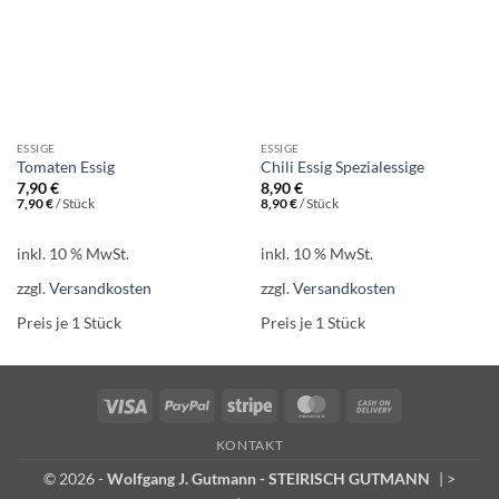
ESSIGE
ESSIGE
Tomaten Essig
Chili Essig Spezialessige
7,90
€
8,90
€
7,90
€
/
Stück
8,90
€
/
Stück
inkl. 10 % MwSt.
inkl. 10 % MwSt.
zzgl.
Versandkosten
zzgl.
Versandkosten
Preis je 1
Stück
Preis je 1
Stück
Visa
PayPal
Stripe
MasterCard
Cash
On
KONTAKT
Delivery
© 2026 -
Wolfgang J. Gutmann - STEIRISCH GUTMANN
|
>