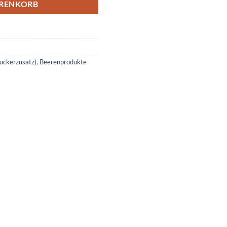
ARENKORB
Zuckerzusatz)
,
Beerenprodukte