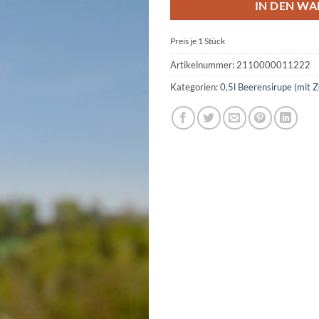
IN DEN W
Preis je 1
Stück
Artikelnummer:
2110000011222
Kategorien:
0,5l Beerensirupe (mit 