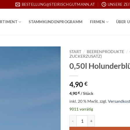
BESTELLUNG@STEIRISCHGUTMANN.AT
UNSERE ZE
RTIMENT
STAMMKUNDENPROGRAMM
FIRMEN
ÜBER 
START
/
BEERENPRODUKTE
/
ZUCKERZUSATZ)
0,50l Holunderbl
Add to
wishlist
4,90
€
4,90
€
/
Stück
inkl. 20 % MwSt.
zzgl.
Versandkos
9011 vorrätig
0,50l Holunderblütensirup Meng