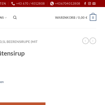
ITEN
+43 670 / 4012808
+436704012808
0
UNS
WARENKORB /
0,00
€
0,5L BEERENSIRUPE (MIT
ütensirup
ten
e