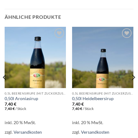
ÄHNLICHE PRODUKTE
Add to
Add to
wishlist
wishlist
0,5L BEERENSIRUPE (MIT ZUCKERZUSATZ)
0,5L BEERENSIRUPE (MIT ZUCKERZUSATZ)
0,50l Aroniasirup
0,50l Heidelbeersirup
7,40
€
7,40
€
7,40
€
/
Stück
7,40
€
/
Stück
inkl. 20 % MwSt.
inkl. 20 % MwSt.
zzgl.
Versandkosten
zzgl.
Versandkosten