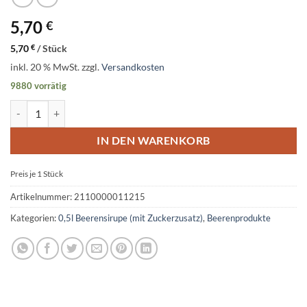
5,70
€
5,70
€
/
Stück
inkl. 20 % MwSt.
zzgl.
Versandkosten
9880 vorrätig
0,50l Holundersirup Menge
IN DEN WARENKORB
Preis je 1
Stück
Artikelnummer:
2110000011215
Kategorien:
0,5l Beerensirupe (mit Zuckerzusatz)
,
Beerenprodukte