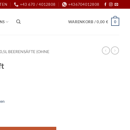
ITEN
+43 670 / 4012808
+436704012808
0
UNS
WARENKORB /
0,00
€
0,5L BEERENSÄFTE (OHNE
ft
ten