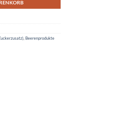
ARENKORB
Zuckerzusatz)
,
Beerenprodukte