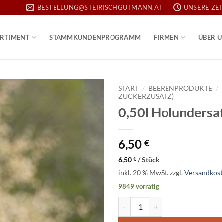
BESTELLUNG@STEIRISCHGUTMANN.AT
UNSERE ZE
RTIMENT
STAMMKUNDENPROGRAMM
FIRMEN
ÜBER 
START
/
BEERENPRODUKTE
/
ZUCKERZUSATZ)
0,50l Holundersa
Add to
wishlist
6,50
€
6,50
€
/
Stück
inkl. 20 % MwSt.
zzgl.
Versandkos
9849 vorrätig
0,50l Holundersaft Menge