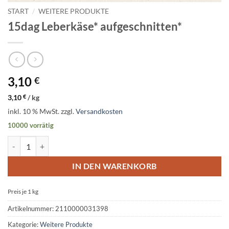
START
/
WEITERE PRODUKTE
15dag Leberkäse* aufgeschnitten*
3,10
€
3,10
€
/
kg
inkl. 10 % MwSt.
zzgl.
Versandkosten
10000 vorrätig
15dag Leberkäse* aufgeschnitten* Menge
IN DEN WARENKORB
Preis je 1
kg
Artikelnummer:
2110000031398
Kategorie:
Weitere Produkte