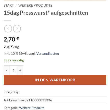
START
/
WEITERE PRODUKTE
15dag Presswurst* aufgeschnitten
2,70
€
2,70
€
/
kg
inkl. 10 % MwSt.
zzgl.
Versandkosten
9997 vorrätig
15dag Presswurst* aufgeschnitten Menge
IN DEN WARENKORB
Preis je 1
kg
Artikelnummer:
2110000031336
Kategorie:
Weitere Produkte