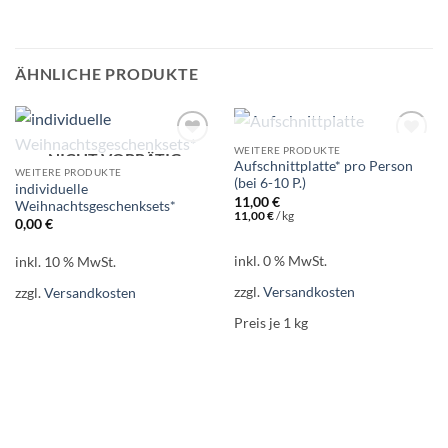
ÄHNLICHE PRODUKTE
NICHT VORRÄTIG
WEITERE PRODUKTE
NICHT VORRÄTIG
Add to
Add to
Aufschnittplatte* pro Person
wishlist
wishlist
WEITERE PRODUKTE
(bei 6-10 P.)
individuelle
11,00
€
Weihnachtsgeschenksets*
11,00
€
/
kg
0,00
€
inkl. 0 % MwSt.
inkl. 10 % MwSt.
zzgl.
Versandkosten
zzgl.
Versandkosten
Preis je 1
kg